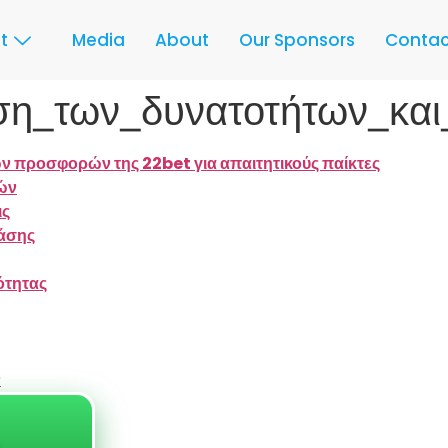
t
Media
About
Our Sponsors
Contac
ση_των_δυνατοτήτων_κα
ν προσφορών της 22bet για απαιτητικούς παίκτες
γών
ις
ράσης
ότητας
ν