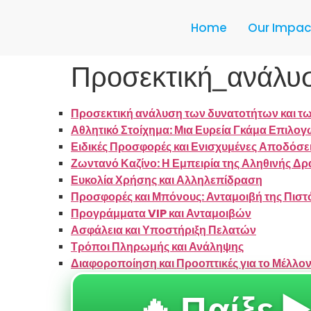
Home
Our Impac
Προσεκτική_ανάλυ
Προσεκτική ανάλυση των δυνατοτήτων και τω
Αθλητικό Στοίχημα: Μια Ευρεία Γκάμα Επιλο
Ειδικές Προσφορές και Ενισχυμένες Αποδόσε
Ζωντανό Καζίνο: Η Εμπειρία της Αληθινής Δ
Ευκολία Χρήσης και Αλληλεπίδραση
Προσφορές και Μπόνους: Ανταμοιβή της Πιστ
Προγράμματα VIP και Ανταμοιβών
Ασφάλεια και Υποστήριξη Πελατών
Τρόποι Πληρωμής και Ανάληψης
Διαφοροποίηση και Προοπτικές για το Μέλλο
🔥 Παίξε ▶️