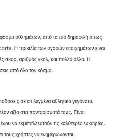
ο φάσμα αθλημάτων, από τα πιο δημοφιλή όπως
sports. Η ποικιλία των αγορών στοιχημάτων είναι
 σκορ, αριθμός γκολ, και πολλά άλλα. Η
σεις από όλο τον κόσμο.
οδόσεις σε επιλεγμένα αθλητικά γεγονότα.
έον αξία στα πονταρίσματά τους. Είναι
νου να εκμεταλλευτούν τις καλύτερες ευκαιρίες.
σι τους χρήστες να ενημερώνονται.