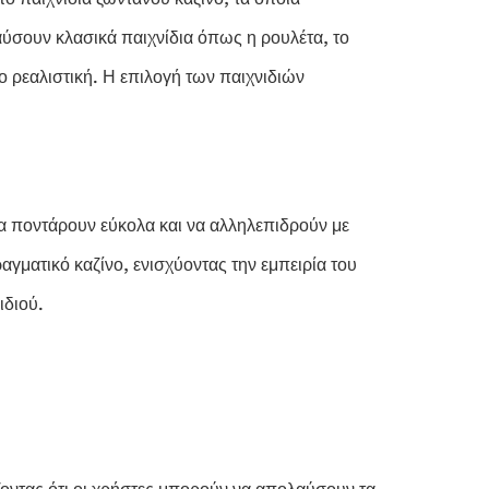
ύσουν κλασικά παιχνίδια όπως η ρουλέτα, το
ο ρεαλιστική. Η επιλογή των παιχνιδιών
 να ποντάρουν εύκολα και να αλληλεπιδρούν με
αγματικό καζίνο, ενισχύοντας την εμπειρία του
ιδιού.