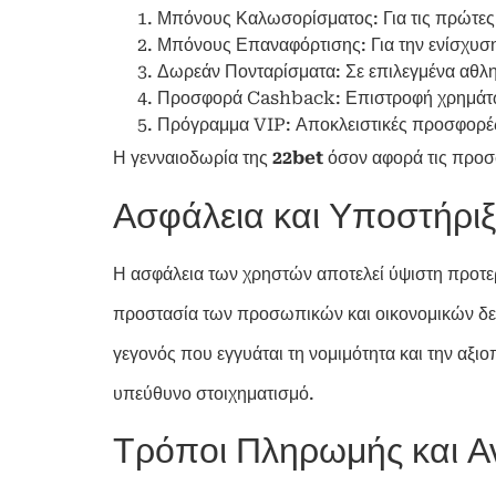
Μπόνους Καλωσορίσματος: Για τις πρώτες 
Μπόνους Επαναφόρτισης: Για την ενίσχυσ
Δωρεάν Πονταρίσματα: Σε επιλεγμένα αθλη
Προσφορά Cashback: Επιστροφή χρημάτω
Πρόγραμμα VIP: Αποκλειστικές προσφορές 
Η γενναιοδωρία της
22bet
όσον αφορά τις προσφ
Ασφάλεια και Υποστήρι
Η ασφάλεια των χρηστών αποτελεί ύψιστη προτερ
προστασία των προσωπικών και οικονομικών δ
γεγονός που εγγυάται τη νομιμότητα και την αξ
υπεύθυνο στοιχηματισμό.
Τρόποι Πληρωμής και 