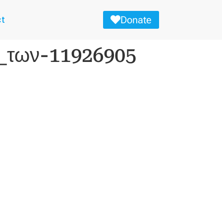
t
Donate
ι_των-11926905