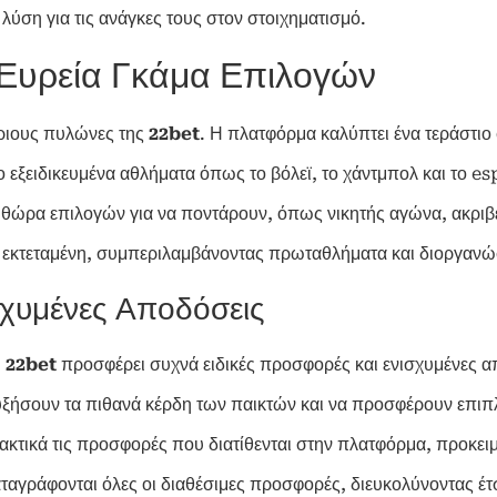
ύση για τις ανάγκες τους στον στοιχηματισμό.
 Ευρεία Γκάμα Επιλογών
ύριους πυλώνες της
22bet
. Η πλατφόρμα καλύπτει ένα τεράστι
ιο εξειδικευμένα αθλήματα όπως το βόλεϊ, το χάντμπολ και το e
ώρα επιλογών για να ποντάρουν, όπως νικητής αγώνα, ακριβές
α εκτεταμένη, συμπεριλαμβάνοντας πρωταθλήματα και διοργανώ
σχυμένες Αποδόσεις
η
22bet
προσφέρει συχνά ειδικές προσφορές και ενισχυμένες απ
αυξήσουν τα πιθανά κέρδη των παικτών και να προσφέρουν επιπλ
κτικά τις προσφορές που διατίθενται στην πλατφόρμα, προκειμέ
ταγράφονται όλες οι διαθέσιμες προσφορές, διευκολύνοντας έτ