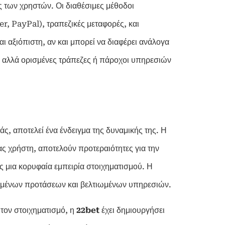
 των χρηστών. Οι διαθέσιμες μέθοδοι
r, PayPal), τραπεζικές μεταφορές, και
 αξιόπιστη, αν και μπορεί να διαφέρει ανάλογα
, αλλά ορισμένες τράπεζες ή πάροχοι υπηρεσιών
άς, αποτελεί ένα ένδειγμα της δυναμικής της. Η
ς χρήστη, αποτελούν προτεραιότητες για την
ης μια κορυφαία εμπειρία στοιχηματισμού. Η
ευμένων προτάσεων και βελτιωμένων υπηρεσιών.
τον στοιχηματισμό, η
22bet
έχει δημιουργήσει