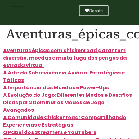
Donate
Aventuras_épicas_c
Aventuras épicas com chickenroad garantem
diversão, moedas e muita fuga dos perigos da
estrada virtual
A Arte da Sobrevivência Aviária: Estratégias e
Táticas
A Importância das Moedas e Power-Ups
A Evolução do Jogo: Diferentes Modos e Desafios
Dicas para Dominar os Modos de Jogo
Avançados
A Comunidade Chickenroad: Compartilhando
Experiências e Estratégias
O Papel dos Streamers e YouTubers