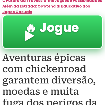
O Futuro da Travessia: Inovações e Possibilidades
Além da Estrada: O Potencial Educativo dos
Jogos Casuais
🔥 Jogue
▶️
Aventuras épicas
com chickenroad
garantem diversão,
moedas e muita
fuga dos perigos da