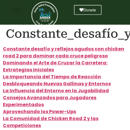
Donate
Constante_desafío_
Constante desafío y reflejos agudos con chicken
road 2 para dominar cada cruce peligroso
Dominando el Arte de Cruzar la Carretera:
Estrategias Iniciales
La Importancia del Tiempo de Reacción
Desbloqueando Nuevas Gallinas y Entornos
La Influencia del Entorno en la Jugabilidad
Consejos Avanzados para Jugadores
Experimentados
Aprovechando los Power-Ups
La Comunidad de Chicken Road 2 y las
Competiciones