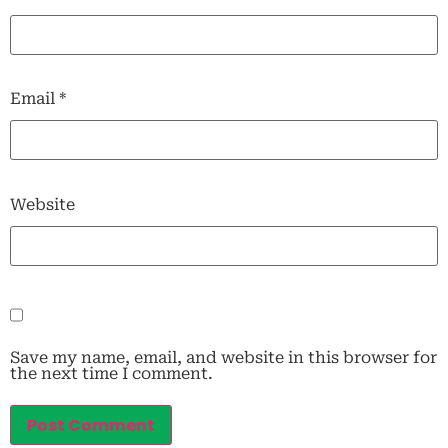
Email
*
Website
Save my name, email, and website in this browser for
the next time I comment.