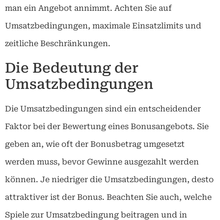
man ein Angebot annimmt. Achten Sie auf
Umsatzbedingungen, maximale Einsatzlimits und
zeitliche Beschränkungen.
Die Bedeutung der
Umsatzbedingungen
Die Umsatzbedingungen sind ein entscheidender
Faktor bei der Bewertung eines Bonusangebots. Sie
geben an, wie oft der Bonusbetrag umgesetzt
werden muss, bevor Gewinne ausgezahlt werden
können. Je niedriger die Umsatzbedingungen, desto
attraktiver ist der Bonus. Beachten Sie auch, welche
Spiele zur Umsatzbedingung beitragen und in