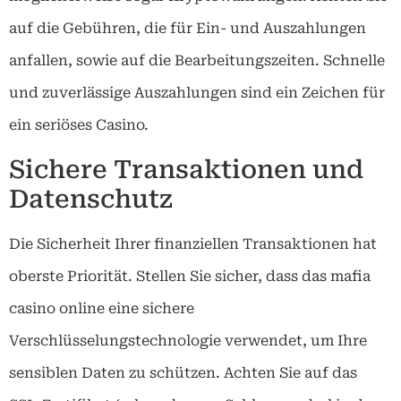
auf die Gebühren, die für Ein- und Auszahlungen
anfallen, sowie auf die Bearbeitungszeiten. Schnelle
und zuverlässige Auszahlungen sind ein Zeichen für
ein seriöses Casino.
Sichere Transaktionen und
Datenschutz
Die Sicherheit Ihrer finanziellen Transaktionen hat
oberste Priorität. Stellen Sie sicher, dass das mafia
casino online eine sichere
Verschlüsselungstechnologie verwendet, um Ihre
sensiblen Daten zu schützen. Achten Sie auf das