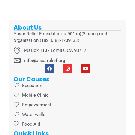
About Us
Ansar Relief Foundation, a 501 (c)(3) non-profit
organization (Tax ID 83-1239133)
PO Box 1137 Lomita, CA 90717
info@ansarrelief.org
Our Causes
Education
Mobile Clinic
Empowerment
Water wells
Food Aid
Quick Links