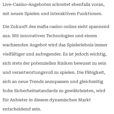
Live-Casino-Angeboten schreitet ebenfalls voran,
mit neuen Spielen und interaktiven Funktionen.
Die Zukunft des mafia casino online sieht spannend
aus. Mit innovativen Technologien und einem
wachsenden Angebot wird das Spielerlebnis immer
vielfältiger und aufregender. Es ist jedoch wichtig,
sich stets der potenziellen Risiken bewusst zu sein
und verantwortungsvoll zu spielen. Die Fähigkeit,
sich an neue Trends anzupassen und gleichzeitig
hohe Sicherheitsstandards zu gewährleisten, wird
für Anbieter in diesem dynamischen Markt
entscheidend sein.