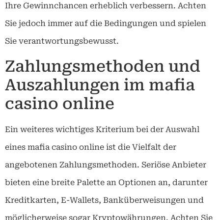
Ihre Gewinnchancen erheblich verbessern. Achten
Sie jedoch immer auf die Bedingungen und spielen
Sie verantwortungsbewusst.
Zahlungsmethoden und
Auszahlungen im mafia
casino online
Ein weiteres wichtiges Kriterium bei der Auswahl
eines mafia casino online ist die Vielfalt der
angebotenen Zahlungsmethoden. Seriöse Anbieter
bieten eine breite Palette an Optionen an, darunter
Kreditkarten, E-Wallets, Banküberweisungen und
möglicherweise sogar Kryptowährungen. Achten Sie