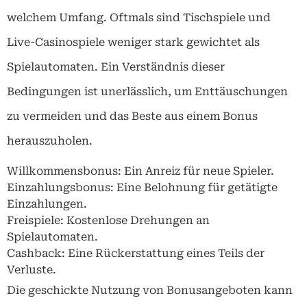
welchem Umfang. Oftmals sind Tischspiele und
Live-Casinospiele weniger stark gewichtet als
Spielautomaten. Ein Verständnis dieser
Bedingungen ist unerlässlich, um Enttäuschungen
zu vermeiden und das Beste aus einem Bonus
herauszuholen.
Willkommensbonus: Ein Anreiz für neue Spieler.
Einzahlungsbonus: Eine Belohnung für getätigte
Einzahlungen.
Freispiele: Kostenlose Drehungen an
Spielautomaten.
Cashback: Eine Rückerstattung eines Teils der
Verluste.
Die geschickte Nutzung von Bonusangeboten kann