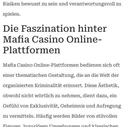
Risiken bewusst zu sein und verantwortungsvoll zu
spielen.
Die Faszination hinter
Mafia Casino Online-
Plattformen
Mafia Casino Online-Plattformen bedienen sich oft
einer thematischen Gestaltung, die an die Welt der
organisierten Kriminalität erinnert. Diese Ästhetik,
obwohl nicht wörtlich zu nehmen, dient dazu, ein
Gefühl von Exklusivität, Geheimnis und Aufregung
zu vermitteln. Häufig werden Bilder von stilvollen
Figuren, luxuriösen Umgebungen und klassischen