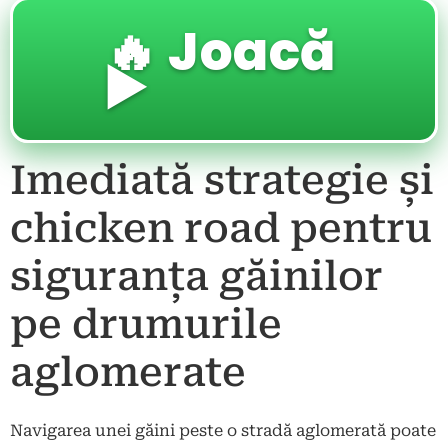
🔥 Joacă
▶️
Imediată strategie și
chicken road pentru
siguranța găinilor
pe drumurile
aglomerate
Navigarea unei găini peste o stradă aglomerată poate