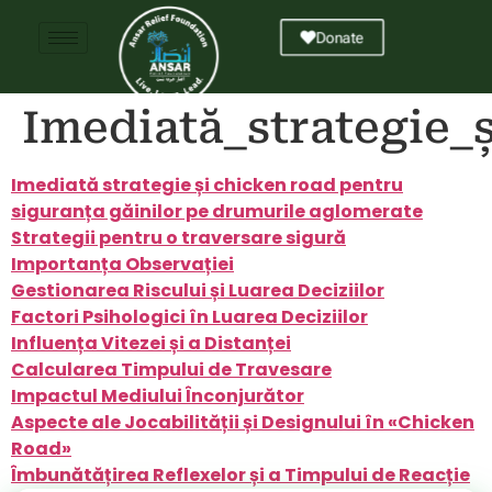
Donate
Imediată_strategie_
Imediată strategie și chicken road pentru
siguranța găinilor pe drumurile aglomerate
Strategii pentru o traversare sigură
Importanța Observației
Gestionarea Riscului și Luarea Deciziilor
Factori Psihologici în Luarea Deciziilor
Influența Vitezei și a Distanței
Calcularea Timpului de Travesare
Impactul Mediului Înconjurător
Aspecte ale Jocabilității și Designului în «Chicken
Road»
Îmbunătățirea Reflexelor și a Timpului de Reacție