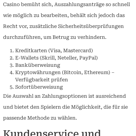
Casino bemüht sich, Auszahlungsanträge so schnell
wie möglich zu bearbeiten, behält sich jedoch das
Recht vor, zusätzliche Sicherheitsüberprüfungen
durchzuführen, um Betrug zu verhindern.
Kreditkarten (Visa, Mastercard)
E-Wallets (Skrill, Neteller, PayPal)
Banküberweisung
Kryptowährungen (Bitcoin, Ethereum) –
Verfügbarkeit prüfen
Sofortüberweisung
Die Auswahl an Zahlungsoptionen ist ausreichend
und bietet den Spielern die Möglichkeit, die für sie
passende Methode zu wählen.
Kundenservice und