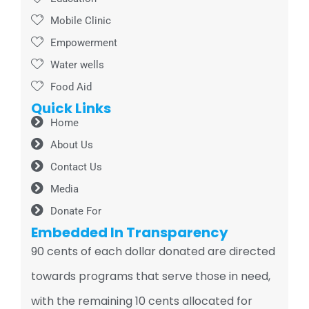
Mobile Clinic
Empowerment
Water wells
Food Aid
Quick Links
Home
About Us
Contact Us
Media
Donate For
Embedded In Transparency
90 cents of each dollar donated are directed
towards programs that serve those in need,
with the remaining 10 cents allocated for