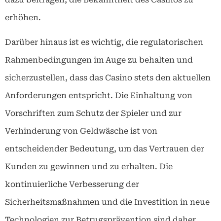
erhöhen.
Darüber hinaus ist es wichtig, die regulatorischen
Rahmenbedingungen im Auge zu behalten und
sicherzustellen, dass das Casino stets den aktuellen
Anforderungen entspricht. Die Einhaltung von
Vorschriften zum Schutz der Spieler und zur
Verhinderung von Geldwäsche ist von
entscheidender Bedeutung, um das Vertrauen der
Kunden zu gewinnen und zu erhalten. Die
kontinuierliche Verbesserung der
Sicherheitsmaßnahmen und die Investition in neue
Technologien zur Betrugsprävention sind daher