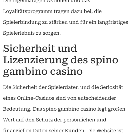
Die regelmäßigen Aktionen und das
Loyalitätsprogramm tragen dazu bei, die
Spielerbindung zu stärken und für ein langfristiges
Spielerlebnis zu sorgen.
Sicherheit und
Lizenzierung des spino
gambino casino
Die Sicherheit der Spielerdaten und die Seriosität
eines Online-Casinos sind von entscheidender
Bedeutung. Das spino gambino casino legt großen
Wert auf den Schutz der persönlichen und
finanziellen Daten seiner Kunden. Die Website ist