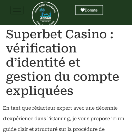
Donate
Superbet Casino :
vérification
d’identité et
gestion du compte
expliquées
En tant que rédacteur expert avec une décennie
d’expérience dans l’iGaming, je vous propose ici un
guide clair et structuré sur la procédure de