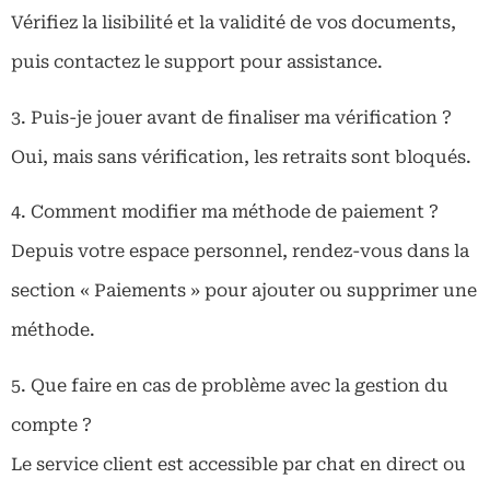
Vérifiez la lisibilité et la validité de vos documents,
puis contactez le support pour assistance.
3. Puis-je jouer avant de finaliser ma vérification ?
Oui, mais sans vérification, les retraits sont bloqués.
4. Comment modifier ma méthode de paiement ?
Depuis votre espace personnel, rendez-vous dans la
section « Paiements » pour ajouter ou supprimer une
méthode.
5. Que faire en cas de problème avec la gestion du
compte ?
Le service client est accessible par chat en direct ou