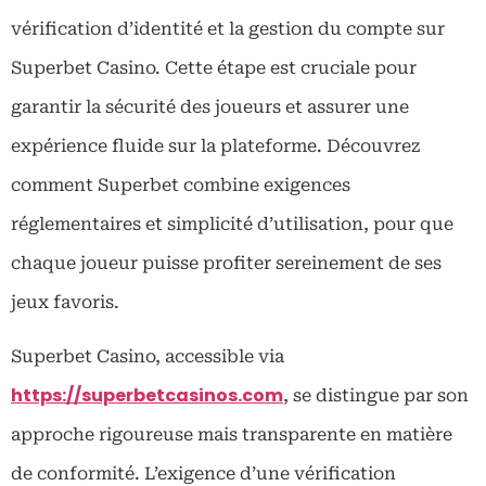
vérification d’identité et la gestion du compte sur
Superbet Casino. Cette étape est cruciale pour
garantir la sécurité des joueurs et assurer une
expérience fluide sur la plateforme. Découvrez
comment Superbet combine exigences
réglementaires et simplicité d’utilisation, pour que
chaque joueur puisse profiter sereinement de ses
jeux favoris.
Superbet Casino, accessible via
https://superbetcasinos.com
, se distingue par son
approche rigoureuse mais transparente en matière
de conformité. L’exigence d’une vérification