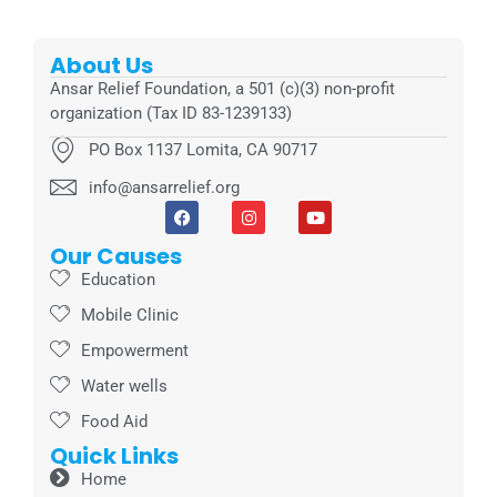
About Us
Ansar Relief Foundation, a 501 (c)(3) non-profit
organization (Tax ID 83-1239133)
PO Box 1137 Lomita, CA 90717
info@ansarrelief.org
Our Causes
Education
Mobile Clinic
Empowerment
Water wells
Food Aid
Quick Links
Home