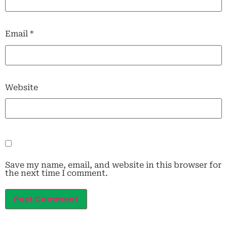
Email
*
Website
Save my name, email, and website in this browser for
the next time I comment.