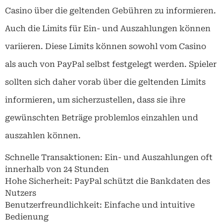
Casino über die geltenden Gebühren zu informieren.
Auch die Limits für Ein- und Auszahlungen können
variieren. Diese Limits können sowohl vom Casino
als auch von PayPal selbst festgelegt werden. Spieler
sollten sich daher vorab über die geltenden Limits
informieren, um sicherzustellen, dass sie ihre
gewünschten Beträge problemlos einzahlen und
auszahlen können.
Schnelle Transaktionen: Ein- und Auszahlungen oft
innerhalb von 24 Stunden
Hohe Sicherheit: PayPal schützt die Bankdaten des
Nutzers
Benutzerfreundlichkeit: Einfache und intuitive
Bedienung