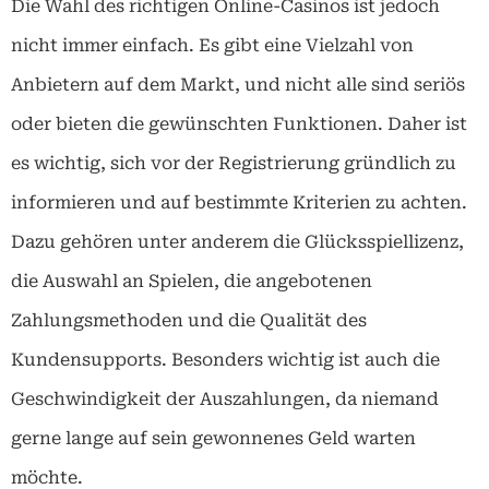
Die Wahl des richtigen Online-Casinos ist jedoch
nicht immer einfach. Es gibt eine Vielzahl von
Anbietern auf dem Markt, und nicht alle sind seriös
oder bieten die gewünschten Funktionen. Daher ist
es wichtig, sich vor der Registrierung gründlich zu
informieren und auf bestimmte Kriterien zu achten.
Dazu gehören unter anderem die Glücksspiellizenz,
die Auswahl an Spielen, die angebotenen
Zahlungsmethoden und die Qualität des
Kundensupports. Besonders wichtig ist auch die
Geschwindigkeit der Auszahlungen, da niemand
gerne lange auf sein gewonnenes Geld warten
möchte.