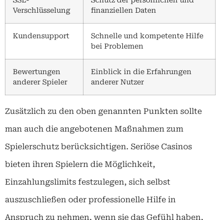
SSL-
Schutz der persönlichen und
Verschlüsselung
finanziellen Daten
Kundensupport
Schnelle und kompetente Hilfe
bei Problemen
Bewertungen
Einblick in die Erfahrungen
anderer Spieler
anderer Nutzer
Zusätzlich zu den oben genannten Punkten sollte
man auch die angebotenen Maßnahmen zum
Spielerschutz berücksichtigen. Seriöse Casinos
bieten ihren Spielern die Möglichkeit,
Einzahlungslimits festzulegen, sich selbst
auszuschließen oder professionelle Hilfe in
Anspruch zu nehmen, wenn sie das Gefühl haben,