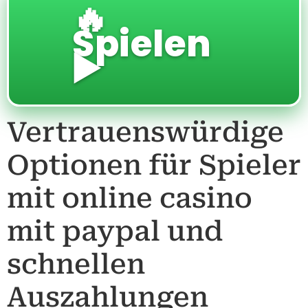
🔥
Spielen
▶️
Vertrauenswürdige
Optionen für Spieler
mit online casino
mit paypal und
schnellen
Auszahlungen