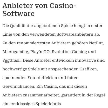
Anbieter von Casino-
Software
Die Qualität der angebotenen Spiele hängt in erster
Linie von den verwendeten Softwareanbietern ab.
Zu den renommiertesten Anbietern gehören NetEnt,
Microgaming, Play'n GO, Evolution Gaming und
Yggdrasil. Diese Anbieter entwickeln innovative und
hochwertige Spiele mit ansprechenden Grafiken,
spannenden Soundeffekten und fairen
Gewinnchancen. Ein Casino, das mit diesen
Anbietern zusammenarbeitet, garantiert in der Regel
ein erstklassiges Spielerlebnis.