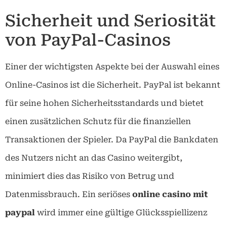
Sicherheit und Seriosität
von PayPal-Casinos
Einer der wichtigsten Aspekte bei der Auswahl eines
Online-Casinos ist die Sicherheit. PayPal ist bekannt
für seine hohen Sicherheitsstandards und bietet
einen zusätzlichen Schutz für die finanziellen
Transaktionen der Spieler. Da PayPal die Bankdaten
des Nutzers nicht an das Casino weitergibt,
minimiert dies das Risiko von Betrug und
Datenmissbrauch. Ein seriöses
online casino mit
paypal
wird immer eine gültige Glücksspiellizenz