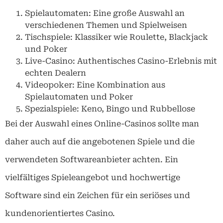
Spielautomaten: Eine große Auswahl an
verschiedenen Themen und Spielweisen
Tischspiele: Klassiker wie Roulette, Blackjack
und Poker
Live-Casino: Authentisches Casino-Erlebnis mit
echten Dealern
Videopoker: Eine Kombination aus
Spielautomaten und Poker
Spezialspiele: Keno, Bingo und Rubbellose
Bei der Auswahl eines Online-Casinos sollte man
daher auch auf die angebotenen Spiele und die
verwendeten Softwareanbieter achten. Ein
vielfältiges Spieleangebot und hochwertige
Software sind ein Zeichen für ein seriöses und
kundenorientiertes Casino.