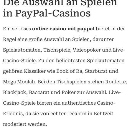
Die Auswahl an Spielen
in PayPal-Casinos
Ein seriöses
online casino mit paypal
bietet in der
Regel eine große Auswahl an Spielen, darunter
Spielautomaten, Tischspiele, Videopoker und Live-
Casino-Spiele. Zu den beliebtesten Spielautomaten
gehören Klassiker wie Book of Ra, Starburst und
Mega Moolah. Bei den Tischspielen stehen Roulette,
Blackjack, Baccarat und Poker zur Auswahl. Live-
Casino-Spiele bieten ein authentisches Casino-
Erlebnis, da sie von echten Dealern in Echtzeit
moderiert werden.