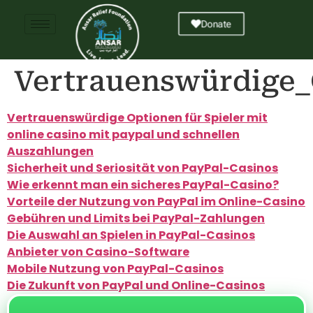
Donate
Vertrauenswürdige_
Vertrauenswürdige Optionen für Spieler mit
online casino mit paypal und schnellen
Auszahlungen
Sicherheit und Seriosität von PayPal-Casinos
Wie erkennt man ein sicheres PayPal-Casino?
Vorteile der Nutzung von PayPal im Online-Casino
Gebühren und Limits bei PayPal-Zahlungen
Die Auswahl an Spielen in PayPal-Casinos
Anbieter von Casino-Software
Mobile Nutzung von PayPal-Casinos
Die Zukunft von PayPal und Online-Casinos