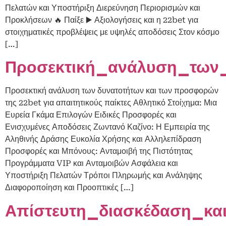
Πελατών και Υποστήριξη Διερεύνηση Περιορισμών και
Προκλήσεων 🔥 Παίξε ▶️ Αξιολογήσεις και η 22bet για
στοιχηματικές προβλέψεις με υψηλές αποδόσεις Στον κόσμο
[…]
Προσεκτική_ανάλυση_των_
Προσεκτική ανάλυση των δυνατοτήτων και των προσφορών
της 22bet για απαιτητικούς παίκτες Αθλητικό Στοίχημα: Μια
Ευρεία Γκάμα Επιλογών Ειδικές Προσφορές και
Ενισχυμένες Αποδόσεις Ζωντανό Καζίνο: Η Εμπειρία της
Αληθινής Δράσης Ευκολία Χρήσης και Αλληλεπίδραση
Προσφορές και Μπόνους: Ανταμοιβή της Πιστότητας
Προγράμματα VIP και Ανταμοιβών Ασφάλεια και
Υποστήριξη Πελατών Τρόποι Πληρωμής και Ανάληψης
Διαφοροποίηση και Προοπτικές […]
Απίστευτη_διασκέδαση_κα