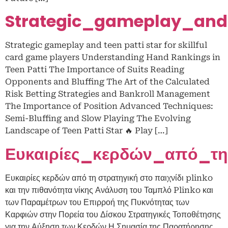
Strategic_gameplay_and_
Strategic gameplay and teen patti star for skillful
card game players Understanding Hand Rankings in
Teen Patti The Importance of Suits Reading
Opponents and Bluffing The Art of the Calculated
Risk Betting Strategies and Bankroll Management
The Importance of Position Advanced Techniques:
Semi-Bluffing and Slow Playing The Evolving
Landscape of Teen Patti Star 🔥 Play […]
Ευκαιρίες_κερδών_από_τη
Ευκαιρίες κερδών από τη στρατηγική στο παιχνίδι plinko
και την πιθανότητα νίκης Ανάλυση του Ταμπλό Plinko και
των Παραμέτρων του Επιρροή της Πυκνότητας των
Καρφιών στην Πορεία του Δίσκου Στρατηγικές Τοποθέτησης
για την Αύξηση των Κερδών Η Σημασία της Παρατήρησης